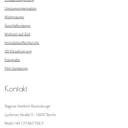
Umzugsorganisation
Wohnräume
Geschäftsräume
Wohnen auf Zeit
Immobilien
Recherche
3D Visualisierung
Fotografie
Film-Setdesign
Kontakt
Dagmar Hankeln Raumdesign
Lychener Straße 5 · 10437 Berlin
Mobil +49 177 667 756 7