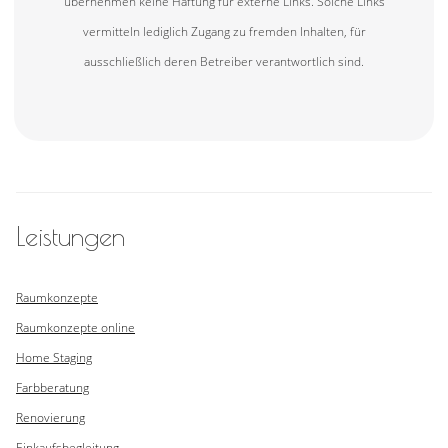
übernehmen keine Haftung für externe Links. Solche Links
vermitteln lediglich Zugang zu fremden Inhalten, für
ausschließlich deren Betreiber verantwortlich sind.
Leistungen
Raumkonzepte
Raumkonzepte online
Home Staging
Farbberatung
Renovierung
Einkaufsbegleitung