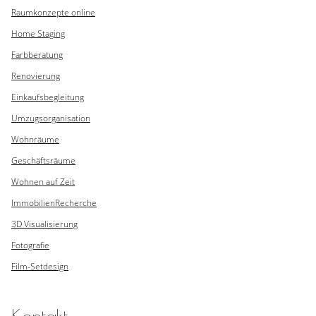
Raumkonzepte online
Home Staging
Farbberatung
Renovierung
Einkaufsbegleitung
Umzugsorganisation
Wohnräume
Geschäftsräume
Wohnen auf Zeit
Immobilien
Recherche
3D Visualisierung
Fotografie
Film-Setdesign
Kontakt