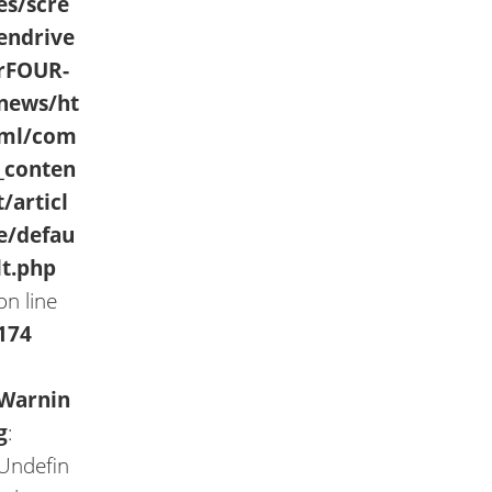
es/scre
endrive
rFOUR-
news/ht
ml/com
_conten
t/articl
e/defau
lt.php
on line
174
Warnin
g
:
Undefin