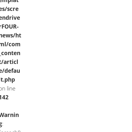
emplat
es/scre
endrive
rFOUR-
news/ht
ml/com
_conten
t/articl
e/defau
lt.php
on line
142
Warnin
g
: