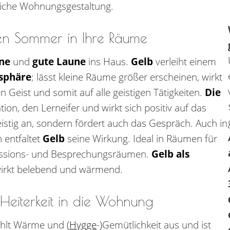
liche Wohnungsgestaltung.
en Sommer in Ihre Räume
ne
und
gute Laune
ins Haus.
Gelb
verleiht einem
osphäre
; lässt kleine Räume größer erscheinen, wirkt
Geist und somit auf alle geistigen Tätigkeiten.
Die
ion, den Lerneifer und wirkt sich positiv auf das
eistig an, sondern fördert auch das Gespräch. Auch in
 entfaltet
Gelb
seine Wirkung. Ideal in Räumen für
ussions- und Besprechungsräumen.
Gelb als
irkt belebend und wärmend.
Heiterkeit in die Wohnung
rahlt Wärme und (
Hygge
-)Gemütlichkeit aus und ist