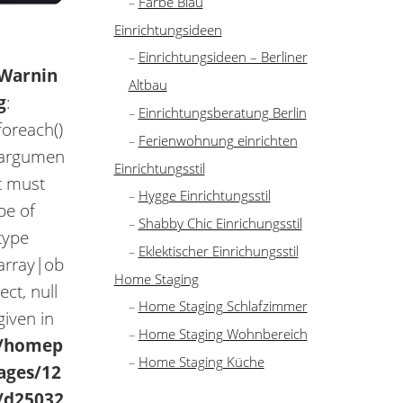
Farbe Blau
Einrichtungsideen
Einrichtungsideen – Berliner
Warnin
Altbau
g
:
Einrichtungsberatung Berlin
foreach()
Ferienwohnung einrichten
argumen
Einrichtungsstil
t must
Hygge Einrichtungsstil
be of
Shabby Chic Einrichungsstil
type
Eklektischer Einrichungsstil
array|ob
Home Staging
ject, null
Home Staging Schlafzimmer
given in
Home Staging Wohnbereich
/homep
Home Staging Küche
ages/12
/d25032