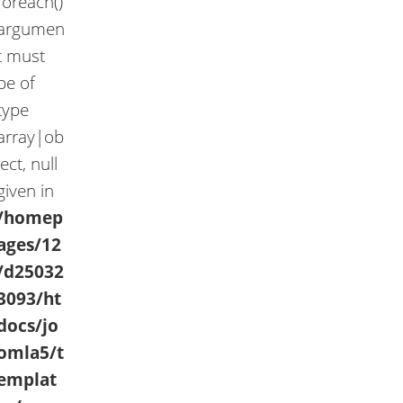
foreach()
argumen
t must
be of
type
array|ob
ject, null
given in
/homep
ages/12
/d25032
3093/ht
docs/jo
omla5/t
emplat