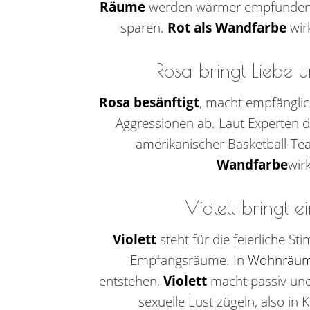
Räume
werden wärmer empfunden,
sparen.
Rot als Wandfarbe
wir
Rosa bringt Liebe 
Rosa besänftigt
, macht empfängli
Aggressionen ab. Laut Experten d
amerikanischer Basketball-Te
Wandfarbe
wirk
Violett bringt 
Violett
steht für die feierliche S
Empfangsräume. In
Wohnräu
entstehen,
Violett
macht passiv und
sexuelle Lust zügeln, also in