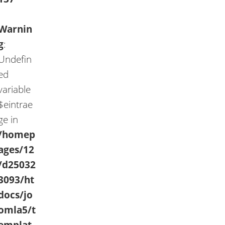
Warnin
g
:
Undefin
ed
variable
$eintrae
ge in
/homep
ages/12
/d25032
3093/ht
docs/jo
omla5/t