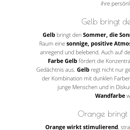
ihre persön
Gelb bringt d
Gelb
bringt den
Sommer, die Son
Raum eine
sonnige, positive Atm
anregend und belebend. Auch auf den 
Farbe Gelb
fördert die Konzentrat
Gedächtnis aus.
Gelb
regt nicht nur g
der Kombination mit dunklen Farben
junge Menschen und in Disk
Wandfarbe
w
Orange bringt 
Orange wirkt stimulierend
, st