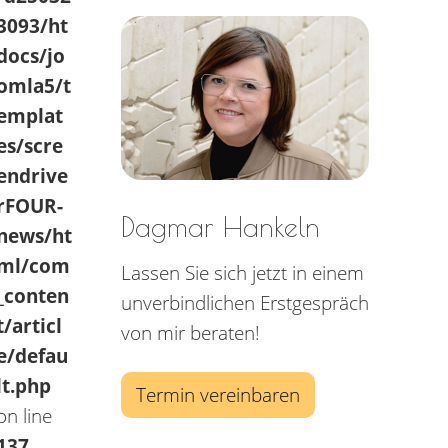
3093/ht
docs/jo
omla5/t
emplat
es/scre
endrive
rFOUR-
Dagmar Hankeln
news/ht
ml/com
Lassen Sie sich jetzt in einem
_conten
unverbindlichen Erstgespräch
t/articl
von mir beraten!
e/defau
lt.php
Termin vereinbaren
on line
137