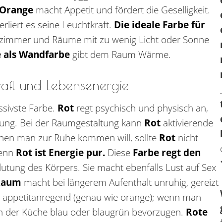
Orange
macht Appetit und fördert die Geselligkeit.
erliert es seine Leuchtkraft.
Die ideale Farbe für
zimmer und Räume mit zu wenig Licht oder Sonne
 als Wandfarbe
gibt dem Raum Wärme.
Kraft und Lebensenergie
ssivste Farbe.
Rot
regt psychisch und physisch an,
gung. Bei der Raumgestaltung kann
Rot
aktivierende
enen man zur Ruhe kommen will, sollte
Rot
nicht
denn
Rot ist Energie pur.
Diese
Farbe regt den
lutung des Körpers. Sie macht ebenfalls Lust auf Sex
Raum
macht bei längerem Aufenthalt unruhig, gereizt
s appetitanregend (genau wie orange); wenn man
in der Küche blau oder blaugrün bevorzugen.
Rote